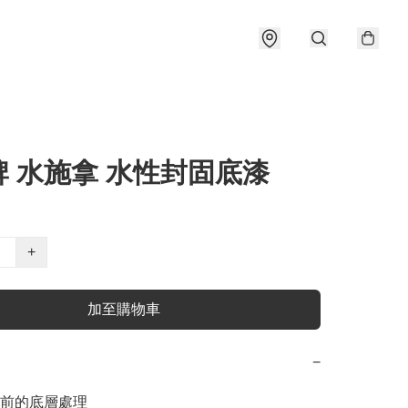
牌 水施拿 水性封固底漆
+
加至購物車
−
前的底層處理
