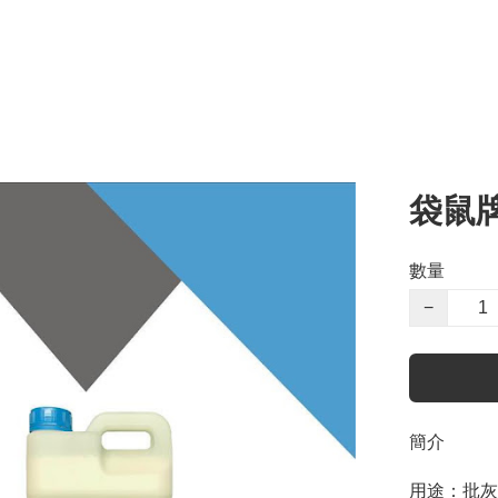
袋鼠
數量
−
簡介
用途：批灰