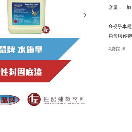
容量：1 加
⛑視乎車種
員會與你聯
袋鼠牌