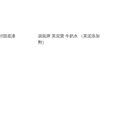
性封固底漆
袋鼠牌 英泥寶 牛奶水 （英泥添加
劑）