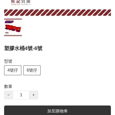
塑膠水桶4號-6號
型號
4號仔
6號仔
數量
−
+
加至購物車