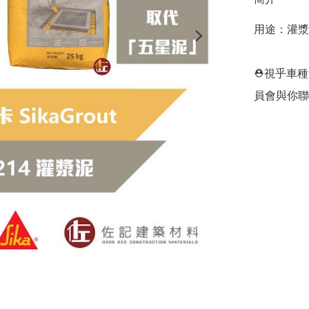
用途：灌漿
⛑視乎車種
員會與你聯