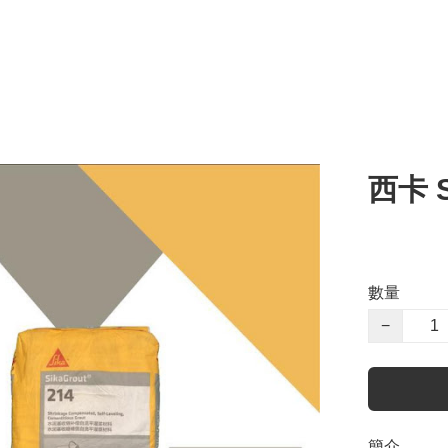
西卡 S
數量
−
簡介