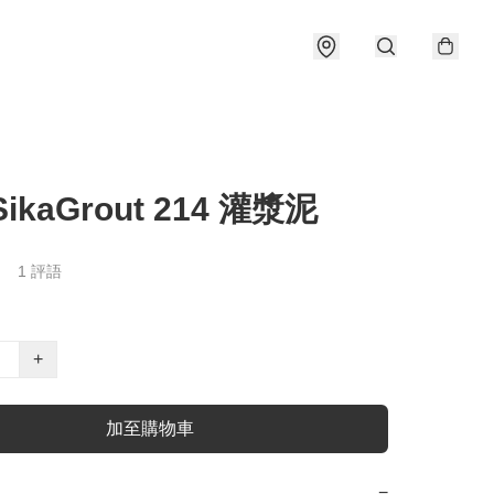
ikaGrout 214 灌漿泥
1 評語
+
加至購物車
−