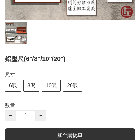
鋁壓尺(6"/8"/10"/20")
尺寸
6呎
8呎
10呎
20呎
數量
−
+
加至購物車