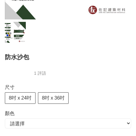
防水沙包
1 評語
尺寸
8吋 x 24吋
8吋 x 36吋
顏色